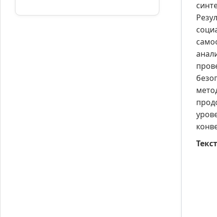
синт
Резу
соци
само
анал
пров
безо
мето
прод
уров
конв
Текст