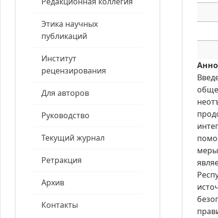
Редакционная коллегия
Этика научных
публикаций
Институт
Анно
рецензирования
Введ
обще
Для авторов
неот
прод
Руководство
инте
Текущий журнал
помо
меры
Ретракция
явля
Респ
Архив
исто
безо
Контакты
прав