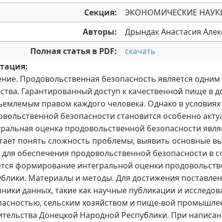
Секция:
ЭКОНОМИЧЕСКИЕ НАУК
Авторы:
Дрындак Анастасия Але
Полная статья в PDF:
скачать
тация:
ение. Продовольственная безопасность является одним
ства. Гарантированный доступ к качественной пище в д
ъемлемым правом каждого человека. Однако в условиях
овольственной безопасности становится особенно акту
гральная оценка продовольственной безопасности явля
гает понять сложность проблемы, выявить основные вы
 для обеспечения продовольственной безопасности в 
ется формирование интегральной оценки продовольств
ублики. Материалы и методы. Для достижения поставле
чники данных, такие как научные публикации и исследо
пасностью, сельским хозяйством и пище-вой промышлен
ительства Донецкой Народной Республики. При написан