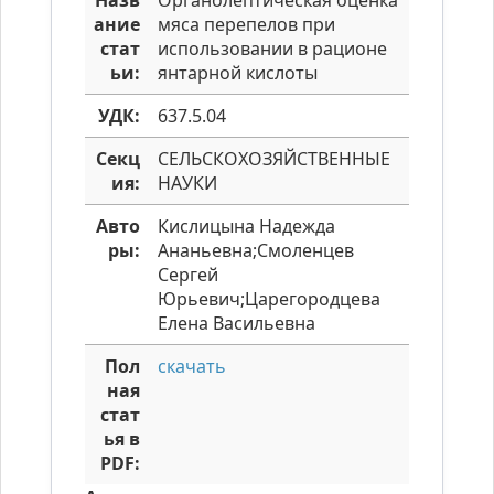
Назв
Органолептическая оценка
ание
мяса перепелов при
стат
использовании в рационе
ьи:
янтарной кислоты
УДК:
637.5.04
Секц
СЕЛЬСКОХОЗЯЙСТВЕННЫЕ
ия:
НАУКИ
Авто
Кислицына Надежда
ры:
Ананьевна;Смоленцев
Сергей
Юрьевич;Царегородцева
Елена Васильевна
Пол
скачать
ная
стат
ья в
PDF: