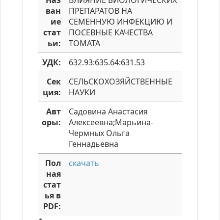
Наз
ВЛИЯНИЕ БИОЛОГИЧЕСКИХ
ван
ПРЕПАРАТОВ НА
ие
СЕМЕННУЮ ИНФЕКЦИЮ И
стат
ПОСЕВНЫЕ КАЧЕСТВА
ьи:
ТОМАТА
УДК:
632.93:635.64:631.53
Сек
СЕЛЬСКОХОЗЯЙСТВЕННЫЕ
ция:
НАУКИ
Авт
Садовина Анастасия
оры:
Алексеевна;Марьина-
Чермных Ольга
Геннадьевна
Пол
скачать
ная
стат
ья в
PDF: