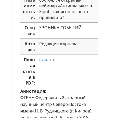
Назв
состоялся открытый
ание
вебинар «Антиплагиат» в
стать
Elpub: как использовать
и:
правильно?
Секц
ХРОНИКА СОБЫТИЙ
ия:
Авто
Редакция журнала
ры:
Полн
скачать
ая
стать
я в
PDF:
Аннотация:
ФГБНУ Федеральный аграрный
научный центр Северо-Востока
имени Н. В. Рудницкого (г. Ки- ров)
приглашаем вас 1–5 апреля 2019 г.