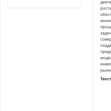
деят
рост
обес
инно
проц
зада
сове
подд
пред
моде
инве
рынк
Текст