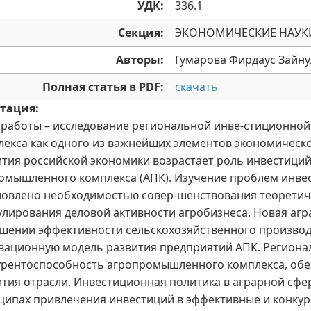
УДК:
336.1
Секция:
ЭКОНОМИЧЕСКИЕ НАУК
Авторы:
Гумарова Фирдаус Зайн
Полная статья в PDF:
скачать
тация:
 работы – исследование региональной инве-стиционно
лекса как одного из важнейших элементов экономическ
ития российской экономики возрастает роль инвестиций
омышленного комплекса (АПК). Изучение проблем инве
ловлено необходимостью совер-шенствования теоретиче
улирования деловой активности агробизнеса. Новая аг
шении эффективности сельскохозяйственного производст
вационную модель развития предприятий АПК. Регионал
урентоспособность агропромышленного комплекса, обе
ития отрасли. Инвестиционная политика в аграрной сфе
ципах привлечения инвестиций в эффективные и конку