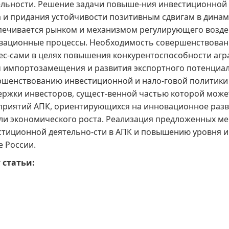
ельности. Решение задачи повыше-ния инвестиционной 
а и придания устойчивости позитивным сдвигам в динам
печивается рынком и механизмом регулирующего воздей
вационные процессы. Необходимость совершенствован
ес-сами в целях повышения конкурентоспособности аг
ч импортозамещения и развития экспортного потенциал
ршенствованию инвестиционной и нало-говой политики в
ержки инвесторов, сущест-венной частью которой может
приятий АПК, ориентирующихся на инновационное разв
ли экономического роста. Реализация предложенных мер
стиционной деятельно-сти в АПК и повышению уровня 
е России.
 статьи: