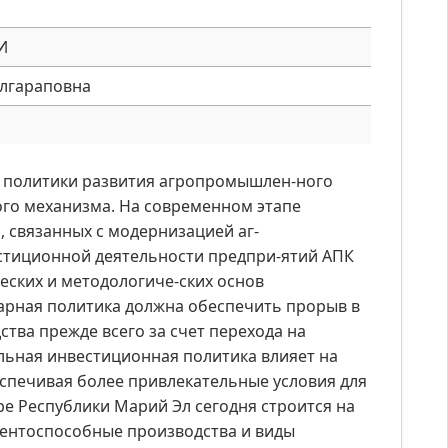
И
улгараповна
й политики развития агропромышлен-ного
ого механизма. На современном этапе
, связанных с модернизацией аг-
стиционной деятельности предпри-ятий АПК
ских и методологиче-ских основ
рарная политика должна обеспечить прорыв в
ва прежде всего за счет перехода на
ьная инвестиционная политика влияет на
спечивая более привлекательные условия для
ре Республики Марий Эл сегодня строится на
рентоспособные производства и виды