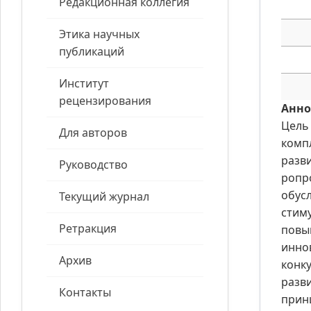
Редакционная коллегия
Этика научных
публикаций
Институт
рецензирования
Анно
Цель
Для авторов
комп
разв
Руководство
ропр
обус
Текущий журнал
стим
Ретракция
повы
инно
Архив
конк
разв
Контакты
прин