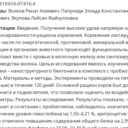
 619:616-07:616.4
ры
: Волков Ренат Алиевич; Папуниди Эллада Константи
вич; Якупова Лейсан Файзулловна
тация
: Введение. Получение высоких удоев напрямую з
ансированности рациона кормления. Кормление лактир
м числе по энергетической, протеиновой, минеральной 
ации в организме животного происходят функциональны
упают вместе с кровью в молочную железу или синтезир
зводства молока. Целью исследования явилось изучени
вки – наноструктурного бентонита в комплексе с проби
в. Материалы и методы. Эксперименты проводили на пят
ные) в течение 120 дней. Основной рацион коров был
онита и подкислителя, что позволило оценить их возде
етры. Результаты исследования. Результаты показали, 
онит в сочетании с пробиотиком, наблюдалось значител
чение уровня гемоглобина на 1,93–4,21 %, эритроцитов н
 отмечено повышение содержания общего белка на 2,99–