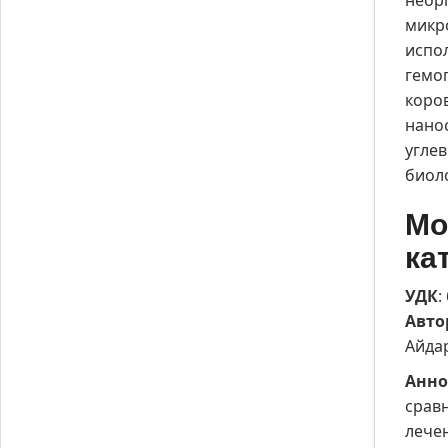
неорг
микр
испо
гемо
коро
нано
угле
биол
Мо
ка
УДК
:
Авто
Айда
Анно
срав
лече