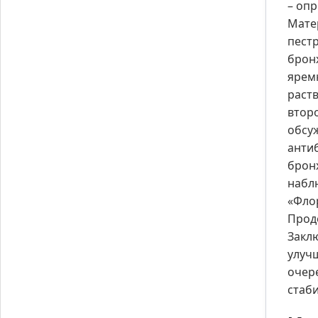
– оп
Матер
пест
брон
ярем
раст
втор
обсуж
анти
бронх
наблю
«Фло
Продо
Закл
улуч
очер
стаб