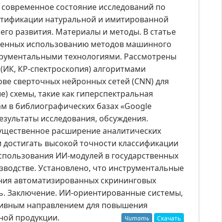
 современное состояние исследований по
ентификации натуральной и имитированной
го развития. Материалы и методы. В статье
ященных использованию методов машинного
трументальными технологиями. Рассмотрены
 (ИК, КР-спектроскопия) алгоритмами
ве сверточных нейронных сетей (CNN) для
) схемы, такие как гиперспектральная
м в библиографических базах «Google
Результаты исследования, обсуждения.
существенное расширение аналитических
 достигать высокой точности классификации
спользования ИИ-модулей в государственных
зводстве. Установлено, что инструментальные
ния автоматизированных скрининговых
. Заключение. ИИ-ориентированные системы,
ктивным направлением для повышения
ной продукции.
Читать
Скачать