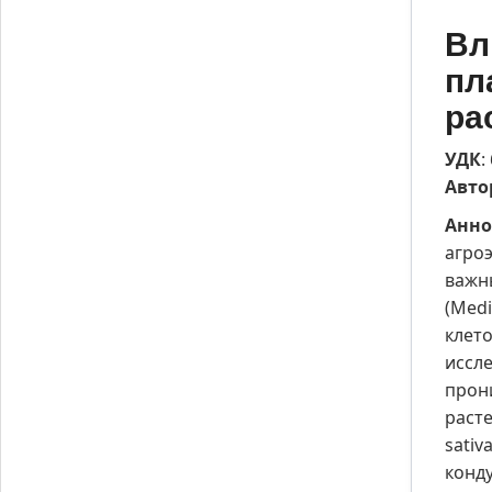
Вл
пл
ра
УДК
:
Авто
Анно
агроэ
важны
(Medi
клет
иссле
прон
расте
sativ
конд