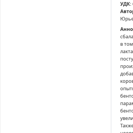
УДК
:
Авто
Юрье
Анно
сбал
в то
лакт
пост
прои
доба
коро
опыт
бент
парам
бент
увели
Также