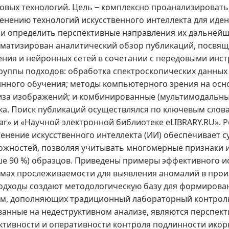
овых технологий. Цель ‒ комплексно проанализировать
енению технологий искусственного интеллекта для ид
 и определить перспективные направления их дальнейше
ематизирован аналитический обзор публикаций, посв
ения и нейронных сетей в сочетании с передовыми инс
группы подходов: обработка спектроскопических данных
нного обучения; методы компьютерного зрения на осно
иза изображений; и комбинированные (мультимодальные
ка. Поиск публикаций осуществлялся по ключевым слова
ar» и «Научной электронной библиотеке eLIBRARY.RU». 
енение искусственного интеллекта (ИИ) обеспечивает 
ожностей, позволяя учитывать многомерные признаки и
ше 90 %) образцов. Приведены примеры эффективного и
емах прослеживаемости для выявления аномалий в прои
одходы создают методологическую базу для формирова
ем, дополняющих традиционный лабораторный контроль
ванные на недеструктивном анализе, являются перспе
ктивности и оперативности контроля подлинности икор