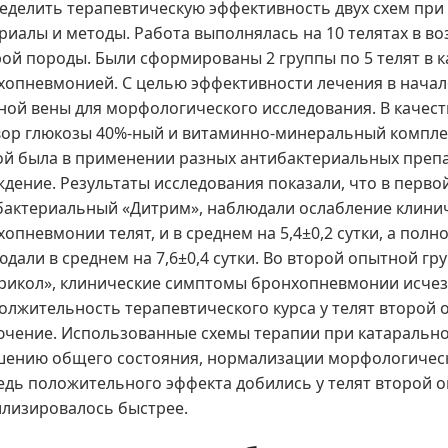
ределить терапевтическую эффективность двух схем при
иалы и методы. Работа выполнялась на 10 телятах в воз
рой породы. Были сформированы 2 группы по 5 телят в 
хопневмонией. С целью эффективности лечения в начале
ной вены для морфологического исследования. В качеств
вор глюкозы 40%-ный и витаминно-минеральный комплек
ой была в применении разных антибактериальных препар
дение. Результаты исследования показали, что в первой
бактериальный «Дитрим», наблюдали ослабление клини
опневмонии телят, и в среднем на 5,4±0,2 сутки, а пол
дали в среднем на 7,6±0,4 сутки. Во второй опытной г
рикол», клинические симптомы бронхопневмонии исчезал
лжительность терапевтического курса у телят второй о
ючение. Использованные схемы терапии при катарально
шению общего состояния, нормализации морфологически
едь положительного эффекта добились у телят второй о
илизировалось быстрее.