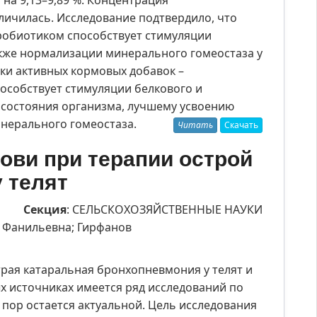
 на 9,13–9,89 %. Концентрация
личилась. Исследование подтвердило, что
пробиотиком способствует стимуляции
акже нормализации минерального гомеостаза у
ки активных кормовых добавок –
пособствует стимуляции белкового и
 состояния организма, лучшему усвоению
нерального гомеостаза.
Читать
Скачать
ови при терапии острой
 телят
Секция
: СЕЛЬСКОХОЗЯЙСТВЕННЫЕ НАУКИ
я Фанильевна; Гирфанов
страя катаральная бронхопневмония у телят и
х источниках имеется ряд исследований по
пор остается актуальной. Цель исследования