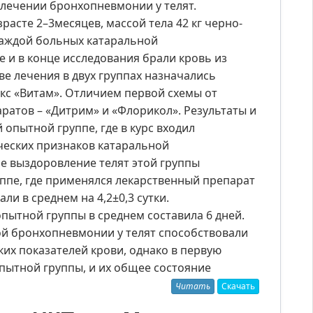
 лечении бронхопневмонии у телят.
расте 2–3месяцев, массой тела 42 кг черно-
каждой больных катаральной
 и в конце исследования брали кровь из
е лечения в двух группах назначались
с «Витам». Отличием первой схемы от
атов – «Дитрим» и «Флорикол». Результаты и
 опытной группе, где в курс входил
ческих признаков катаральной
ное выздоровление телят этой группы
руппе, где применялся лекарственный препарат
и в среднем на 4,2±0,3 сутки.
пытной группы в среднем составила 6 дней.
й бронхопневмонии у телят способствовали
х показателей крови, однако в первую
пытной группы, и их общее состояние
Читать
Скачать