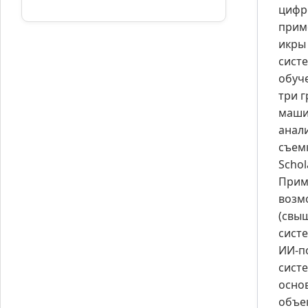
цифр
прим
икры
сист
обуч
три 
маши
анал
съем
Schol
Прим
возм
(свы
сист
ИИ-п
сист
осно
объе