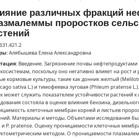
ияние различных фракций не
азмалеммы проростков сельс
стений
 631.421.2
ры
: Алябышева Елена Александровна
тация
: Введение. Загрязнение почвы нефтепродуктами 
косистемам, поскольку оно негативно влияет на рост и
е кормовые культуры, такие как донник желтый (Melilotus o
cago sativa L.) и тимофеевка луговая (Phleum pratense 
ок может служить показателем устойчивости растений к
дования состояла в оценке влияния бензина, дизельног
ицаемость клеточных мембран корней и листьев пророс
ний. Материалы и методы. Объектами исследования были
a и P. pratense. Оценку проницаемости клеточных мемб
уктометрическим методом. О проницаемости плазмалем