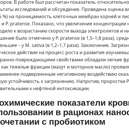
воров. В работе был рассчитан показатель относительн
льтаты исследований и обсуждение. Проведена оценка 
5 %) на проницаемость клеточных мембран корней и листь
a и P. pratense. Показано, что увеличение концентрации
одило к возрастанию скорости выхода электролитов и 
ение было отмечено у P. pratense (в 1,5–1,8 раза), среднее 
ньшее – у M. sativa (в 1,2–1,7 раза). Заключение. Заг
ическое действие на процесс роста и развития изучаем
ранно-повреждающими свойствами обладали легкие фра
а как тяжелые фракции (мазут и моторное масло) прояв
наименее подверженным негативному воздействию оказал
ую устойчивость к загрязнению. Напротив, проростки P
твительными к нефтяной интоксикации.
охимические показатели кров
пользовании в рационах нано
сочетании с пробиотиком