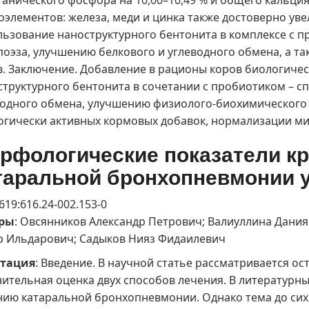
анического фосфора на 10,00–10,49 % и общего кальция
оэлементов: железа, меди и цинка также достоверно уве
льзование наноструктурного бентонита в комплексе с 
поэза, улучшению белкового и углеводного обмена, а т
в. Заключение. Добавление в рационы коров биологичес
структурного бентонита в сочетании с пробиотиком – с
водного обмена, улучшению физиолого-биохимического
огически активных кормовых добавок, нормализации ми
рфологические показатели кр
таральной бронхопневмонии у
 619:616.24-002.153-0
ры
: Овсянников Александр Петрович; Валиуллина Дани
р Ильдарович; Садыков Нияз Фидаилевич
тация
: Введение. В научной статье рассматривается о
нительная оценка двух способов лечения. В литературны
нию катаральной бронхопневмонии. Однако тема до сих 