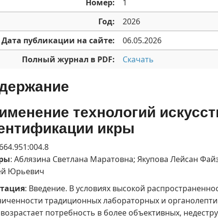
Номер:
1
Год:
2026
Дата публикации на сайте:
06.05.2026
Полный журнал в PDF:
Скачать
держание
именение технологий искусст
ентификации икры
 664.951:004.8
ры
: Аблязина Светлана Маратовна; Якупова Лейсан Фай
ей Юрьевич
тация
: Введение. В условиях высокой распространенн
ниченности традиционных лабораторных и органолепти
 возрастает потребность в более объективных, недестр