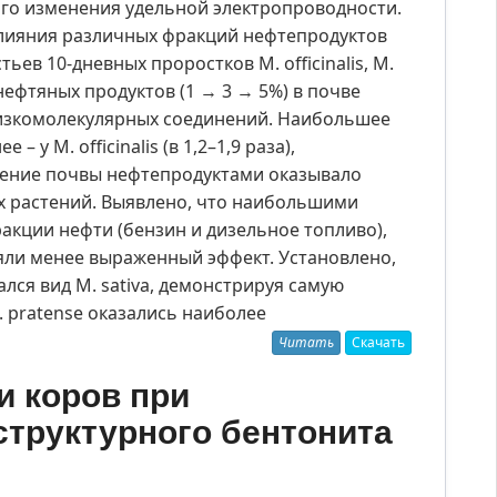
ого изменения удельной электропроводности.
влияния различных фракций нефтепродуктов
ев 10-дневных проростков M. officinalis, M.
 нефтяных продуктов (1 → 3 → 5%) в почве
низкомолекулярных соединений. Наибольшее
– у M. officinalis (в 1,2–1,9 раза),
рязнение почвы нефтепродуктами оказывало
ых растений. Выявлено, что наибольшими
кции нефти (бензин и дизельное топливо),
ляли менее выраженный эффект. Установлено,
ся вид M. sativa, демонстрируя самую
. pratense оказались наиболее
Читать
Скачать
и коров при
структурного бентонита