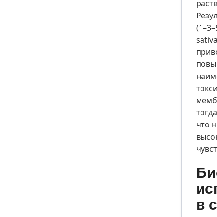
раст
Резу
(1–3–
sativ
прив
повыш
наиме
токс
мемб
тогд
что 
высок
чувс
Би
ис
в 