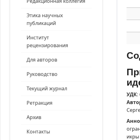
Редакционная коллегия
Этика научных
публикаций
Институт
рецензирования
Со
Для авторов
Пр
Руководство
ид
Текущий журнал
УДК
:
Авто
Ретракция
Серг
Архив
Анно
огра
Контакты
икры