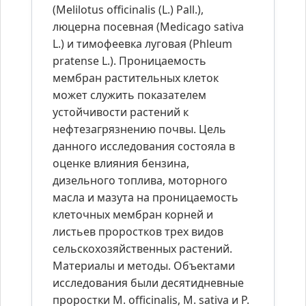
(Melilotus officinalis (L.) Pall.),
люцерна посевная (Medicago sativa
L.) и тимофеевка луговая (Phleum
pratense L.). Проницаемость
мембран растительных клеток
может служить показателем
устойчивости растений к
нефтезагрязнению почвы. Цель
данного исследования состояла в
оценке влияния бензина,
дизельного топлива, моторного
масла и мазута на проницаемость
клеточных мембран корней и
листьев проростков трех видов
сельскохозяйственных растений.
Материалы и методы. Объектами
исследования были десятидневные
проростки M. officinalis, M. sativa и P.