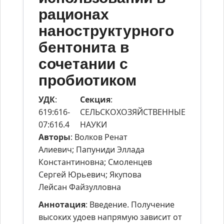
рационах
наноструктурного
бентонита в
сочетании с
пробиотиком
УДК
:
Секция
:
619:616-
СЕЛЬСКОХОЗЯЙСТВЕННЫЕ
07:616.4
НАУКИ
Авторы
: Волков Ренат
Алиевич; Папуниди Эллада
Константиновна; Смоленцев
Сергей Юрьевич; Якупова
Лейсан Файзулловна
Аннотация
: Введение. Получение
высоких удоев напрямую зависит от